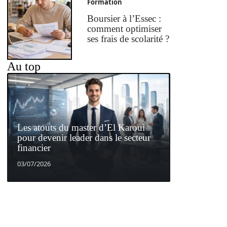
Formation
Boursier à l’Essec :
comment optimiser
ses frais de scolarité ?
Au top
Les atouts du master d’El Karoui
pour devenir leader dans le secteur
financier
03/07/2026