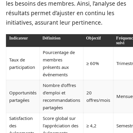
les besoins des membres. Ainsi, l’analyse des
résultats permet d’ajuster en continu les
initiatives, assurant leur pertinence.
Indicateur
Définition
Objectif
Fréquenc
suivi
Pourcentage de
Taux de
membres
≥ 60%
Trimestr
participation
présents aux
événements
Nombre d’offres
Opportunités
d’emploi et
20
Mensuel
partagées
recommandations
offres/mois
partagées
Satisfaction
Score global sur
des
l’appréciation des
≥ 4,2
Semestri
événements
événements