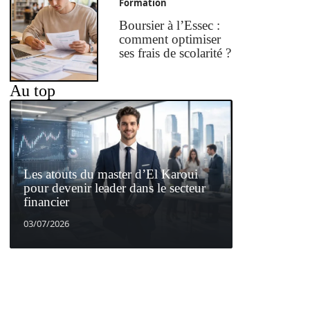
Formation
Boursier à l’Essec :
comment optimiser
ses frais de scolarité ?
Au top
Les atouts du master d’El Karoui
pour devenir leader dans le secteur
financier
03/07/2026