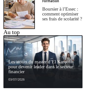
Formation
Boursier à l’Essec :
comment optimiser
ses frais de scolarité ?
Au top
Les atouts du master d’El Karoui
pour devenir leader dans le secteur
financier
03/07/2026