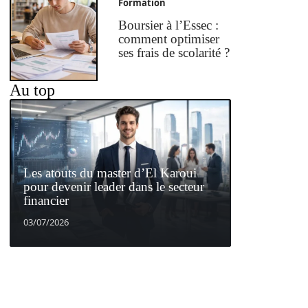
Formation
Boursier à l’Essec :
comment optimiser
ses frais de scolarité ?
Au top
Les atouts du master d’El Karoui
pour devenir leader dans le secteur
financier
03/07/2026