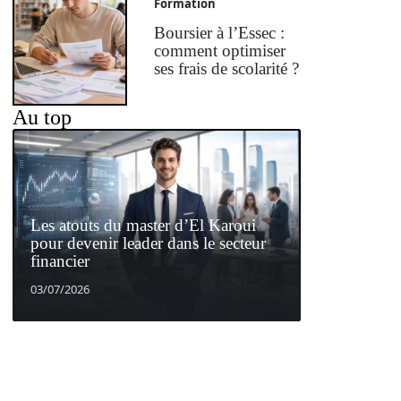
Formation
Boursier à l’Essec :
comment optimiser
ses frais de scolarité ?
Au top
Les atouts du master d’El Karoui
pour devenir leader dans le secteur
financier
03/07/2026