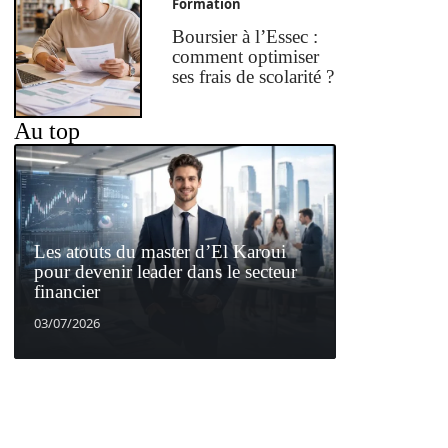
Formation
Boursier à l’Essec :
comment optimiser
ses frais de scolarité ?
Au top
Les atouts du master d’El Karoui
pour devenir leader dans le secteur
financier
03/07/2026