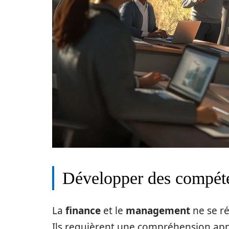
Développer des compéte
La
finance
et le
management
ne se ré
Ils requièrent une compréhension app