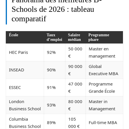
Schools de 2026 : tableau
comparatif
École
Taux
Salaire
Programme
d’emploi
médian
phare
50 000
Master en
HEC Paris
92%
€
management
90 000
Global
INSEAD
90%
€
Executive MBA
47 000
Programme
ESSEC
91%
€
Grande École
London
80 000
Master in
93%
Business School
€
Management
Columbia
105
89%
Full-time MBA
Business School
000 €