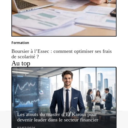
Formation
Boursier à l’Essec : comment optimiser ses frais
de scolarité ?
Au top
Les atouts du master d’El Karoui pour
Contact
Mentions légales
Sitemap
devenir leader dans le secteur financier
© 2026 | site-emploi.com